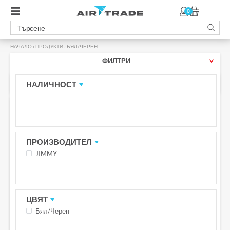
0
НАЧАЛО
›
ПРОДУКТИ
›
БЯЛ/ЧЕРЕН
ФИЛТРИ
БЯЛ/ЧЕРЕН
НАЛИЧНОСТ
-10% с код JIMMY10
БЕЗПЛАТНА ДОСТАВКА С BOX NOW
ПРОИЗВОДИТЕЛ
JIMMY
ЦВЯТ
Бял/Черен
Уред за почистване на прозорци