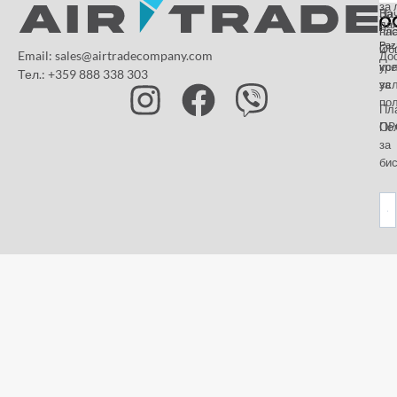
за 
За
На
да
на
пл
Paz
и
Об
Email: sales@airtradecompany.com
До
кр
ус
Тел.: +359 888 338 303
ус
за
по
Пл
OP
По
за
бис